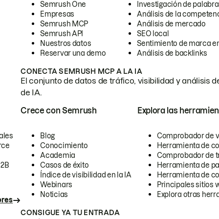
Semrush One
Investigación de palabra
Empresas
Análisis de la competen
Semrush MCP
Análisis de mercado
Semrush API
SEO local
Nuestros datos
Sentimiento de marca en
Reservar una demo
Análisis de backlinks
CONECTA SEMRUSH MCP A LA IA
El conjunto de datos de tráfico, visibilidad y anális
de IA.
Crece con Semrush
Explora las herramien
ales
Blog
Comprobador de vis
rce
Conocimiento
Herramienta de c
Academia
Comprobador de trá
B2B
Casos de éxito
Herramienta de pa
Índice de visibilidad en la IA
Herramienta de c
Webinars
Principales sitios 
Noticias
Explora otras herr
ores
CONSIGUE YA TU ENTRADA