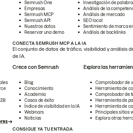
Semrush One
Investigación de palabra
Empresas
Análisis de la competen
Semrush MCP
Análisis de mercado
Semrush API
SEO local
Nuestros datos
Sentimiento de marca en
Reservar una demo
Análisis de backlinks
CONECTA SEMRUSH MCP A LA IA
El conjunto de datos de tráfico, visibilidad y anális
de IA.
Crece con Semrush
Explora las herramien
ales
Blog
Comprobador de vis
rce
Conocimiento
Herramienta de c
Academia
Comprobador de trá
B2B
Casos de éxito
Herramienta de pa
Índice de visibilidad en la IA
Herramienta de c
Webinars
Principales sitios 
Noticias
Explora otras herr
ores
CONSIGUE YA TU ENTRADA