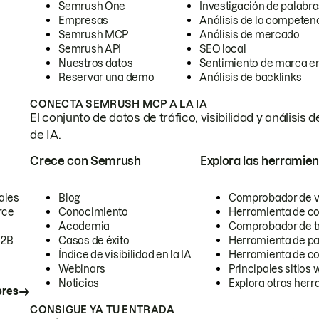
Semrush One
Investigación de palabra
Empresas
Análisis de la competen
Semrush MCP
Análisis de mercado
Semrush API
SEO local
Nuestros datos
Sentimiento de marca en
Reservar una demo
Análisis de backlinks
CONECTA SEMRUSH MCP A LA IA
El conjunto de datos de tráfico, visibilidad y anális
de IA.
Crece con Semrush
Explora las herramien
ales
Blog
Comprobador de vis
rce
Conocimiento
Herramienta de c
Academia
Comprobador de trá
B2B
Casos de éxito
Herramienta de pa
Índice de visibilidad en la IA
Herramienta de c
Webinars
Principales sitios 
Noticias
Explora otras herr
ores
CONSIGUE YA TU ENTRADA