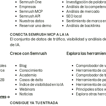
Semrush One
Investigación de palabra
Empresas
Análisis de la competen
Semrush MCP
Análisis de mercado
Semrush API
SEO local
Nuestros datos
Sentimiento de marca en
Reservar una demo
Análisis de backlinks
CONECTA SEMRUSH MCP A LA IA
El conjunto de datos de tráfico, visibilidad y anális
de IA.
Crece con Semrush
Explora las herramien
ales
Blog
Comprobador de vis
rce
Conocimiento
Herramienta de c
Academia
Comprobador de trá
B2B
Casos de éxito
Herramienta de pa
Índice de visibilidad en la IA
Herramienta de c
Webinars
Principales sitios 
Noticias
Explora otras herr
ores
CONSIGUE YA TU ENTRADA