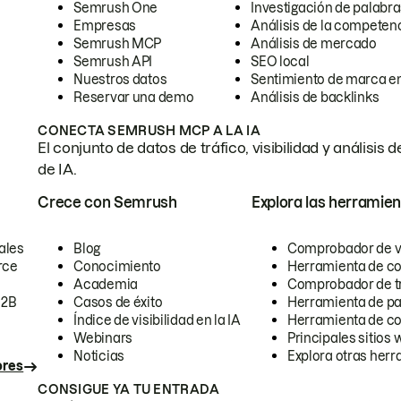
Semrush One
Investigación de palabra
Empresas
Análisis de la competen
Semrush MCP
Análisis de mercado
Semrush API
SEO local
Nuestros datos
Sentimiento de marca en
Reservar una demo
Análisis de backlinks
CONECTA SEMRUSH MCP A LA IA
El conjunto de datos de tráfico, visibilidad y anális
de IA.
Crece con Semrush
Explora las herramien
ales
Blog
Comprobador de vis
rce
Conocimiento
Herramienta de c
Academia
Comprobador de trá
B2B
Casos de éxito
Herramienta de pa
Índice de visibilidad en la IA
Herramienta de c
Webinars
Principales sitios 
Noticias
Explora otras herr
ores
CONSIGUE YA TU ENTRADA