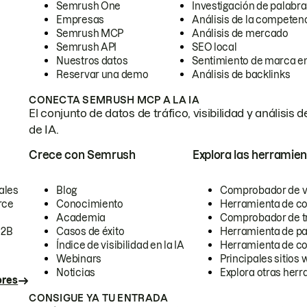
Semrush One
Investigación de palabra
Empresas
Análisis de la competen
Semrush MCP
Análisis de mercado
Semrush API
SEO local
Nuestros datos
Sentimiento de marca en
Reservar una demo
Análisis de backlinks
CONECTA SEMRUSH MCP A LA IA
El conjunto de datos de tráfico, visibilidad y anális
de IA.
Crece con Semrush
Explora las herramien
ales
Blog
Comprobador de vis
rce
Conocimiento
Herramienta de c
Academia
Comprobador de trá
B2B
Casos de éxito
Herramienta de pa
Índice de visibilidad en la IA
Herramienta de c
Webinars
Principales sitios 
Noticias
Explora otras herr
ores
CONSIGUE YA TU ENTRADA