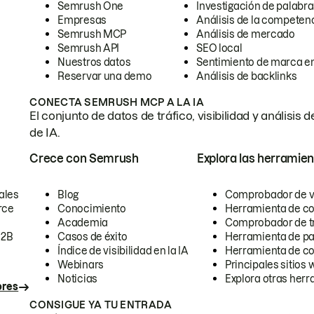
Semrush One
Investigación de palabra
Empresas
Análisis de la competen
Semrush MCP
Análisis de mercado
Semrush API
SEO local
Nuestros datos
Sentimiento de marca en
Reservar una demo
Análisis de backlinks
CONECTA SEMRUSH MCP A LA IA
El conjunto de datos de tráfico, visibilidad y anális
de IA.
Crece con Semrush
Explora las herramien
ales
Blog
Comprobador de vis
rce
Conocimiento
Herramienta de c
Academia
Comprobador de trá
B2B
Casos de éxito
Herramienta de pa
Índice de visibilidad en la IA
Herramienta de c
Webinars
Principales sitios 
Noticias
Explora otras herr
ores
CONSIGUE YA TU ENTRADA