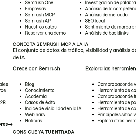
Semrush One
Investigación de palabra
Empresas
Análisis de la competen
Semrush MCP
Análisis de mercado
Semrush API
SEO local
Nuestros datos
Sentimiento de marca en
Reservar una demo
Análisis de backlinks
CONECTA SEMRUSH MCP A LA IA
El conjunto de datos de tráfico, visibilidad y anális
de IA.
Crece con Semrush
Explora las herramien
ales
Blog
Comprobador de vis
rce
Conocimiento
Herramienta de c
Academia
Comprobador de trá
B2B
Casos de éxito
Herramienta de pa
Índice de visibilidad en la IA
Herramienta de c
Webinars
Principales sitios 
Noticias
Explora otras herr
ores
CONSIGUE YA TU ENTRADA