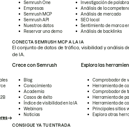
Semrush One
Investigación de palabra
Empresas
Análisis de la competen
Semrush MCP
Análisis de mercado
Semrush API
SEO local
Nuestros datos
Sentimiento de marca en
Reservar una demo
Análisis de backlinks
CONECTA SEMRUSH MCP A LA IA
El conjunto de datos de tráfico, visibilidad y anális
de IA.
Crece con Semrush
Explora las herramien
ales
Blog
Comprobador de vis
rce
Conocimiento
Herramienta de c
Academia
Comprobador de trá
B2B
Casos de éxito
Herramienta de pa
Índice de visibilidad en la IA
Herramienta de c
Webinars
Principales sitios 
Noticias
Explora otras herr
ores
CONSIGUE YA TU ENTRADA