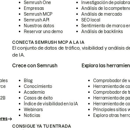
Semrush One
Investigación de palabra
Empresas
Análisis de la competen
Semrush MCP
Análisis de mercado
Semrush API
SEO local
Nuestros datos
Sentimiento de marca en
Reservar una demo
Análisis de backlinks
CONECTA SEMRUSH MCP A LA IA
El conjunto de datos de tráfico, visibilidad y anális
de IA.
Crece con Semrush
Explora las herramien
ales
Blog
Comprobador de vis
rce
Conocimiento
Herramienta de c
Academia
Comprobador de trá
B2B
Casos de éxito
Herramienta de pa
Índice de visibilidad en la IA
Herramienta de c
Webinars
Principales sitios 
Noticias
Explora otras herr
ores
CONSIGUE YA TU ENTRADA