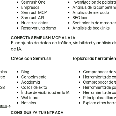
Semrush One
Investigación de palabra
Empresas
Análisis de la competen
Semrush MCP
Análisis de mercado
Semrush API
SEO local
Nuestros datos
Sentimiento de marca en
Reservar una demo
Análisis de backlinks
CONECTA SEMRUSH MCP A LA IA
El conjunto de datos de tráfico, visibilidad y anális
de IA.
Crece con Semrush
Explora las herramien
ales
Blog
Comprobador de vis
rce
Conocimiento
Herramienta de c
Academia
Comprobador de trá
B2B
Casos de éxito
Herramienta de pa
Índice de visibilidad en la IA
Herramienta de c
Webinars
Principales sitios 
Noticias
Explora otras herr
ores
CONSIGUE YA TU ENTRADA