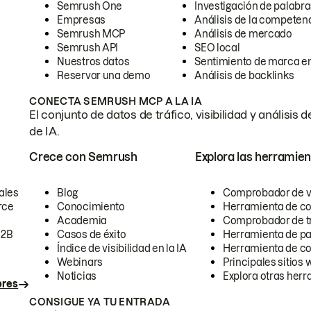
Semrush One
Investigación de palabra
Empresas
Análisis de la competen
Semrush MCP
Análisis de mercado
Semrush API
SEO local
Nuestros datos
Sentimiento de marca en
Reservar una demo
Análisis de backlinks
CONECTA SEMRUSH MCP A LA IA
El conjunto de datos de tráfico, visibilidad y anális
de IA.
Crece con Semrush
Explora las herramien
ales
Blog
Comprobador de vis
rce
Conocimiento
Herramienta de c
Academia
Comprobador de trá
B2B
Casos de éxito
Herramienta de pa
Índice de visibilidad en la IA
Herramienta de c
Webinars
Principales sitios 
Noticias
Explora otras herr
ores
CONSIGUE YA TU ENTRADA