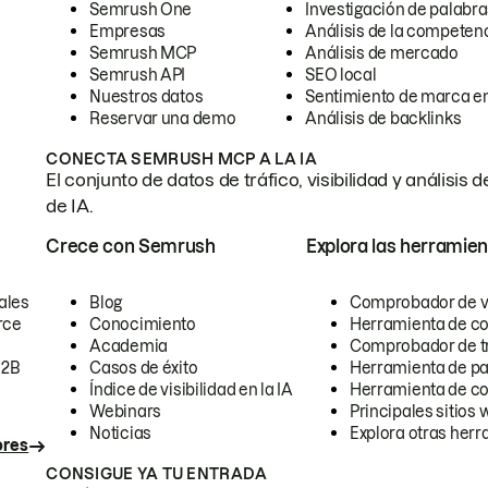
Semrush One
Investigación de palabra
Empresas
Análisis de la competen
Semrush MCP
Análisis de mercado
Semrush API
SEO local
Nuestros datos
Sentimiento de marca en
Reservar una demo
Análisis de backlinks
CONECTA SEMRUSH MCP A LA IA
El conjunto de datos de tráfico, visibilidad y anális
de IA.
Crece con Semrush
Explora las herramien
ales
Blog
Comprobador de vis
rce
Conocimiento
Herramienta de c
Academia
Comprobador de trá
B2B
Casos de éxito
Herramienta de pa
Índice de visibilidad en la IA
Herramienta de c
Webinars
Principales sitios 
Noticias
Explora otras herr
ores
CONSIGUE YA TU ENTRADA