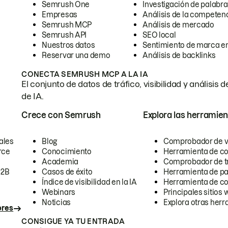
Semrush One
Investigación de palabra
Empresas
Análisis de la competen
Semrush MCP
Análisis de mercado
Semrush API
SEO local
Nuestros datos
Sentimiento de marca en
Reservar una demo
Análisis de backlinks
CONECTA SEMRUSH MCP A LA IA
El conjunto de datos de tráfico, visibilidad y anális
de IA.
Crece con Semrush
Explora las herramien
ales
Blog
Comprobador de vis
rce
Conocimiento
Herramienta de c
Academia
Comprobador de trá
B2B
Casos de éxito
Herramienta de pa
Índice de visibilidad en la IA
Herramienta de c
Webinars
Principales sitios 
Noticias
Explora otras herr
ores
CONSIGUE YA TU ENTRADA