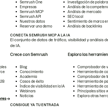
Semrush One
Investigación de palabra
Empresas
Análisis de la competen
Semrush MCP
Análisis de mercado
Semrush API
SEO local
Nuestros datos
Sentimiento de marca en
Reservar una demo
Análisis de backlinks
CONECTA SEMRUSH MCP A LA IA
El conjunto de datos de tráfico, visibilidad y anális
de IA.
Crece con Semrush
Explora las herramien
ales
Blog
Comprobador de vis
rce
Conocimiento
Herramienta de c
Academia
Comprobador de trá
B2B
Casos de éxito
Herramienta de pa
Índice de visibilidad en la IA
Herramienta de c
Webinars
Principales sitios 
Noticias
Explora otras herr
ores
CONSIGUE YA TU ENTRADA