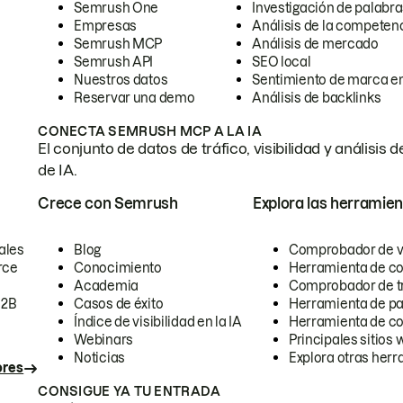
Semrush One
Investigación de palabra
Empresas
Análisis de la competen
Semrush MCP
Análisis de mercado
Semrush API
SEO local
Nuestros datos
Sentimiento de marca en
Reservar una demo
Análisis de backlinks
CONECTA SEMRUSH MCP A LA IA
El conjunto de datos de tráfico, visibilidad y anális
de IA.
Crece con Semrush
Explora las herramien
ales
Blog
Comprobador de vis
rce
Conocimiento
Herramienta de c
Academia
Comprobador de trá
B2B
Casos de éxito
Herramienta de pa
Índice de visibilidad en la IA
Herramienta de c
Webinars
Principales sitios 
Noticias
Explora otras herr
ores
CONSIGUE YA TU ENTRADA