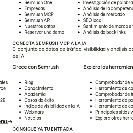
Semrush One
Investigación de palabra
Empresas
Análisis de la competen
Semrush MCP
Análisis de mercado
Semrush API
SEO local
Nuestros datos
Sentimiento de marca en
Reservar una demo
Análisis de backlinks
CONECTA SEMRUSH MCP A LA IA
El conjunto de datos de tráfico, visibilidad y anális
de IA.
Crece con Semrush
Explora las herramien
ales
Blog
Comprobador de vis
rce
Conocimiento
Herramienta de c
Academia
Comprobador de trá
B2B
Casos de éxito
Herramienta de pa
Índice de visibilidad en la IA
Herramienta de c
Webinars
Principales sitios 
Noticias
Explora otras herr
ores
CONSIGUE YA TU ENTRADA