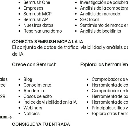
Semrush One
Investigación de palabra
Empresas
Análisis de la competen
Semrush MCP
Análisis de mercado
Semrush API
SEO local
Nuestros datos
Sentimiento de marca en
Reservar una demo
Análisis de backlinks
CONECTA SEMRUSH MCP A LA IA
El conjunto de datos de tráfico, visibilidad y anális
de IA.
Crece con Semrush
Explora las herramien
ales
Blog
Comprobador de vis
rce
Conocimiento
Herramienta de c
Academia
Comprobador de trá
B2B
Casos de éxito
Herramienta de pa
Índice de visibilidad en la IA
Herramienta de c
Webinars
Principales sitios 
Noticias
Explora otras herr
ores
CONSIGUE YA TU ENTRADA