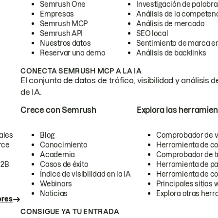
Semrush One
Investigación de palabra
Empresas
Análisis de la competen
Semrush MCP
Análisis de mercado
Semrush API
SEO local
Nuestros datos
Sentimiento de marca en
Reservar una demo
Análisis de backlinks
CONECTA SEMRUSH MCP A LA IA
El conjunto de datos de tráfico, visibilidad y anális
de IA.
Crece con Semrush
Explora las herramien
ales
Blog
Comprobador de vis
rce
Conocimiento
Herramienta de c
Academia
Comprobador de trá
B2B
Casos de éxito
Herramienta de pa
Índice de visibilidad en la IA
Herramienta de c
Webinars
Principales sitios 
Noticias
Explora otras herr
ores
CONSIGUE YA TU ENTRADA