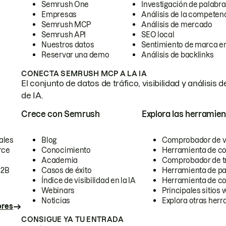
Semrush One
Investigación de palabra
Empresas
Análisis de la competen
Semrush MCP
Análisis de mercado
Semrush API
SEO local
Nuestros datos
Sentimiento de marca en
Reservar una demo
Análisis de backlinks
CONECTA SEMRUSH MCP A LA IA
El conjunto de datos de tráfico, visibilidad y anális
de IA.
Crece con Semrush
Explora las herramien
ales
Blog
Comprobador de vis
rce
Conocimiento
Herramienta de c
Academia
Comprobador de trá
B2B
Casos de éxito
Herramienta de pa
Índice de visibilidad en la IA
Herramienta de c
Webinars
Principales sitios 
Noticias
Explora otras herr
ores
CONSIGUE YA TU ENTRADA