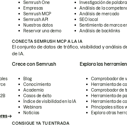
Semrush One
Investigación de palabra
Empresas
Análisis de la competen
Semrush MCP
Análisis de mercado
Semrush API
SEO local
Nuestros datos
Sentimiento de marca en
Reservar una demo
Análisis de backlinks
CONECTA SEMRUSH MCP A LA IA
El conjunto de datos de tráfico, visibilidad y anális
de IA.
Crece con Semrush
Explora las herramien
ales
Blog
Comprobador de vis
rce
Conocimiento
Herramienta de c
Academia
Comprobador de trá
B2B
Casos de éxito
Herramienta de pa
Índice de visibilidad en la IA
Herramienta de c
Webinars
Principales sitios 
Noticias
Explora otras herr
ores
CONSIGUE YA TU ENTRADA