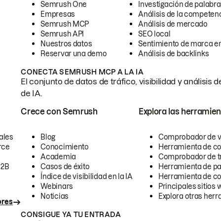
Semrush One
Investigación de palabra
Empresas
Análisis de la competen
Semrush MCP
Análisis de mercado
Semrush API
SEO local
Nuestros datos
Sentimiento de marca en
Reservar una demo
Análisis de backlinks
CONECTA SEMRUSH MCP A LA IA
El conjunto de datos de tráfico, visibilidad y anális
de IA.
Crece con Semrush
Explora las herramien
ales
Blog
Comprobador de vis
rce
Conocimiento
Herramienta de c
Academia
Comprobador de trá
B2B
Casos de éxito
Herramienta de pa
Índice de visibilidad en la IA
Herramienta de c
Webinars
Principales sitios 
Noticias
Explora otras herr
ores
CONSIGUE YA TU ENTRADA