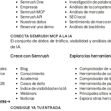
Semrush One
Investigación de palabra
Empresas
Análisis de la competen
Semrush MCP
Análisis de mercado
Semrush API
SEO local
Nuestros datos
Sentimiento de marca en
Reservar una demo
Análisis de backlinks
CONECTA SEMRUSH MCP A LA IA
El conjunto de datos de tráfico, visibilidad y anális
de IA.
Crece con Semrush
Explora las herramien
ales
Blog
Comprobador de vis
rce
Conocimiento
Herramienta de c
Academia
Comprobador de trá
B2B
Casos de éxito
Herramienta de pa
Índice de visibilidad en la IA
Herramienta de c
Webinars
Principales sitios 
Noticias
Explora otras herr
ores
CONSIGUE YA TU ENTRADA