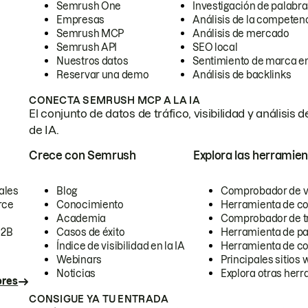
Semrush One
Investigación de palabra
Empresas
Análisis de la competen
Semrush MCP
Análisis de mercado
Semrush API
SEO local
Nuestros datos
Sentimiento de marca en
Reservar una demo
Análisis de backlinks
CONECTA SEMRUSH MCP A LA IA
El conjunto de datos de tráfico, visibilidad y anális
de IA.
Crece con Semrush
Explora las herramien
ales
Blog
Comprobador de vis
rce
Conocimiento
Herramienta de c
Academia
Comprobador de trá
B2B
Casos de éxito
Herramienta de pa
Índice de visibilidad en la IA
Herramienta de c
Webinars
Principales sitios 
Noticias
Explora otras herr
ores
CONSIGUE YA TU ENTRADA