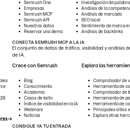
Semrush One
Investigación de palabra
Empresas
Análisis de la competen
Semrush MCP
Análisis de mercado
Semrush API
SEO local
Nuestros datos
Sentimiento de marca en
Reservar una demo
Análisis de backlinks
CONECTA SEMRUSH MCP A LA IA
El conjunto de datos de tráfico, visibilidad y anális
de IA.
Crece con Semrush
Explora las herramien
ales
Blog
Comprobador de vis
rce
Conocimiento
Herramienta de c
Academia
Comprobador de trá
B2B
Casos de éxito
Herramienta de pa
Índice de visibilidad en la IA
Herramienta de c
Webinars
Principales sitios 
Noticias
Explora otras herr
ores
CONSIGUE YA TU ENTRADA