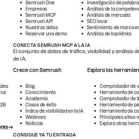
Semrush One
Investigación de palabra
Empresas
Análisis de la competen
Semrush MCP
Análisis de mercado
Semrush API
SEO local
Nuestros datos
Sentimiento de marca en
Reservar una demo
Análisis de backlinks
CONECTA SEMRUSH MCP A LA IA
El conjunto de datos de tráfico, visibilidad y anális
de IA.
Crece con Semrush
Explora las herramien
ales
Blog
Comprobador de vis
rce
Conocimiento
Herramienta de c
Academia
Comprobador de trá
B2B
Casos de éxito
Herramienta de pa
Índice de visibilidad en la IA
Herramienta de c
Webinars
Principales sitios 
Noticias
Explora otras herr
ores
CONSIGUE YA TU ENTRADA