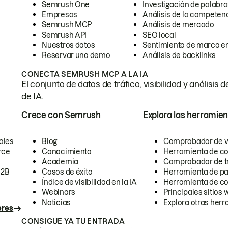
Semrush One
Investigación de palabra
Empresas
Análisis de la competen
Semrush MCP
Análisis de mercado
Semrush API
SEO local
Nuestros datos
Sentimiento de marca en
Reservar una demo
Análisis de backlinks
CONECTA SEMRUSH MCP A LA IA
El conjunto de datos de tráfico, visibilidad y anális
de IA.
Crece con Semrush
Explora las herramien
ales
Blog
Comprobador de vis
rce
Conocimiento
Herramienta de c
Academia
Comprobador de trá
B2B
Casos de éxito
Herramienta de pa
Índice de visibilidad en la IA
Herramienta de c
Webinars
Principales sitios 
Noticias
Explora otras herr
ores
CONSIGUE YA TU ENTRADA