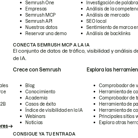
Semrush One
Investigación de palabra
Empresas
Análisis de la competen
Semrush MCP
Análisis de mercado
Semrush API
SEO local
Nuestros datos
Sentimiento de marca en
Reservar una demo
Análisis de backlinks
CONECTA SEMRUSH MCP A LA IA
El conjunto de datos de tráfico, visibilidad y anális
de IA.
Crece con Semrush
Explora las herramien
ales
Blog
Comprobador de vis
rce
Conocimiento
Herramienta de c
Academia
Comprobador de trá
B2B
Casos de éxito
Herramienta de pa
Índice de visibilidad en la IA
Herramienta de c
Webinars
Principales sitios 
Noticias
Explora otras herr
ores
CONSIGUE YA TU ENTRADA