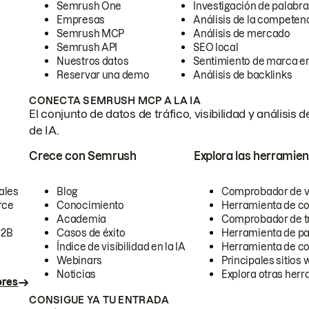
Semrush One
Investigación de palabra
Empresas
Análisis de la competen
Semrush MCP
Análisis de mercado
Semrush API
SEO local
Nuestros datos
Sentimiento de marca en
Reservar una demo
Análisis de backlinks
CONECTA SEMRUSH MCP A LA IA
El conjunto de datos de tráfico, visibilidad y anális
de IA.
Crece con Semrush
Explora las herramien
ales
Blog
Comprobador de vis
rce
Conocimiento
Herramienta de c
Academia
Comprobador de trá
B2B
Casos de éxito
Herramienta de pa
Índice de visibilidad en la IA
Herramienta de c
Webinars
Principales sitios 
Noticias
Explora otras herr
ores
CONSIGUE YA TU ENTRADA