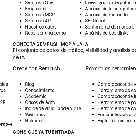
Semrush One
Investigación de palabra
Empresas
Análisis de la competen
Semrush MCP
Análisis de mercado
Semrush API
SEO local
Nuestros datos
Sentimiento de marca en
Reservar una demo
Análisis de backlinks
CONECTA SEMRUSH MCP A LA IA
El conjunto de datos de tráfico, visibilidad y anális
de IA.
Crece con Semrush
Explora las herramien
ales
Blog
Comprobador de vis
rce
Conocimiento
Herramienta de c
Academia
Comprobador de trá
B2B
Casos de éxito
Herramienta de pa
Índice de visibilidad en la IA
Herramienta de c
Webinars
Principales sitios 
Noticias
Explora otras herr
ores
CONSIGUE YA TU ENTRADA