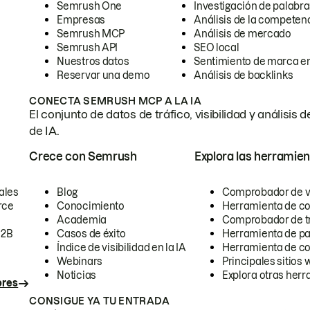
Semrush One
Investigación de palabra
Empresas
Análisis de la competen
Semrush MCP
Análisis de mercado
Semrush API
SEO local
Nuestros datos
Sentimiento de marca en
Reservar una demo
Análisis de backlinks
CONECTA SEMRUSH MCP A LA IA
El conjunto de datos de tráfico, visibilidad y anális
de IA.
Crece con Semrush
Explora las herramien
ales
Blog
Comprobador de vis
rce
Conocimiento
Herramienta de c
Academia
Comprobador de trá
B2B
Casos de éxito
Herramienta de pa
Índice de visibilidad en la IA
Herramienta de c
Webinars
Principales sitios 
Noticias
Explora otras herr
ores
CONSIGUE YA TU ENTRADA