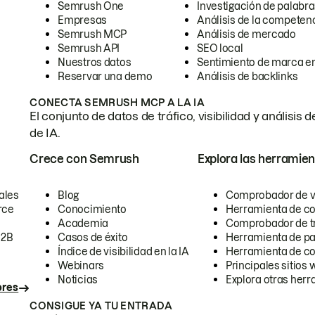
Semrush One
Investigación de palabra
Empresas
Análisis de la competen
Semrush MCP
Análisis de mercado
Semrush API
SEO local
Nuestros datos
Sentimiento de marca en
Reservar una demo
Análisis de backlinks
CONECTA SEMRUSH MCP A LA IA
El conjunto de datos de tráfico, visibilidad y anális
de IA.
Crece con Semrush
Explora las herramien
ales
Blog
Comprobador de vis
rce
Conocimiento
Herramienta de c
Academia
Comprobador de trá
B2B
Casos de éxito
Herramienta de pa
Índice de visibilidad en la IA
Herramienta de c
Webinars
Principales sitios 
Noticias
Explora otras herr
ores
CONSIGUE YA TU ENTRADA