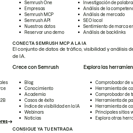
Semrush One
Investigación de palabra
Empresas
Análisis de la competen
Semrush MCP
Análisis de mercado
Semrush API
SEO local
Nuestros datos
Sentimiento de marca en
Reservar una demo
Análisis de backlinks
CONECTA SEMRUSH MCP A LA IA
El conjunto de datos de tráfico, visibilidad y anális
de IA.
Crece con Semrush
Explora las herramien
ales
Blog
Comprobador de vis
rce
Conocimiento
Herramienta de c
Academia
Comprobador de trá
B2B
Casos de éxito
Herramienta de pa
Índice de visibilidad en la IA
Herramienta de c
Webinars
Principales sitios 
Noticias
Explora otras herr
ores
CONSIGUE YA TU ENTRADA