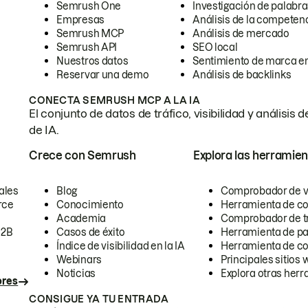
Semrush One
Investigación de palabra
Empresas
Análisis de la competen
Semrush MCP
Análisis de mercado
Semrush API
SEO local
Nuestros datos
Sentimiento de marca en
Reservar una demo
Análisis de backlinks
CONECTA SEMRUSH MCP A LA IA
El conjunto de datos de tráfico, visibilidad y anális
de IA.
Crece con Semrush
Explora las herramien
ales
Blog
Comprobador de vis
rce
Conocimiento
Herramienta de c
Academia
Comprobador de trá
B2B
Casos de éxito
Herramienta de pa
Índice de visibilidad en la IA
Herramienta de c
Webinars
Principales sitios 
Noticias
Explora otras herr
ores
CONSIGUE YA TU ENTRADA