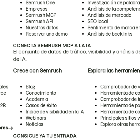
Semrush One
Investigación de palabra
Empresas
Análisis de la competen
Semrush MCP
Análisis de mercado
Semrush API
SEO local
Nuestros datos
Sentimiento de marca en
Reservar una demo
Análisis de backlinks
CONECTA SEMRUSH MCP A LA IA
El conjunto de datos de tráfico, visibilidad y anális
de IA.
Crece con Semrush
Explora las herramien
ales
Blog
Comprobador de vis
rce
Conocimiento
Herramienta de c
Academia
Comprobador de trá
B2B
Casos de éxito
Herramienta de pa
Índice de visibilidad en la IA
Herramienta de c
Webinars
Principales sitios 
Noticias
Explora otras herr
ores
CONSIGUE YA TU ENTRADA