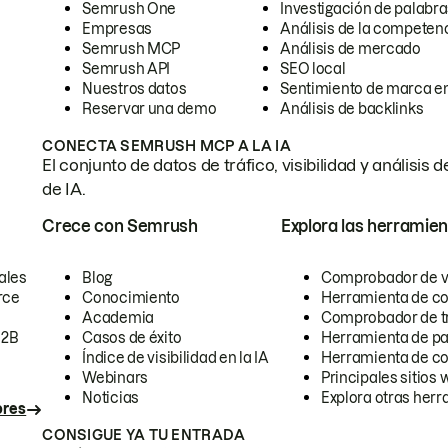
Semrush One
Investigación de palabra
Empresas
Análisis de la competen
Semrush MCP
Análisis de mercado
Semrush API
SEO local
Nuestros datos
Sentimiento de marca en
Reservar una demo
Análisis de backlinks
CONECTA SEMRUSH MCP A LA IA
El conjunto de datos de tráfico, visibilidad y anális
de IA.
Crece con Semrush
Explora las herramien
ales
Blog
Comprobador de vis
rce
Conocimiento
Herramienta de c
Academia
Comprobador de trá
B2B
Casos de éxito
Herramienta de pa
Índice de visibilidad en la IA
Herramienta de c
Webinars
Principales sitios 
Noticias
Explora otras herr
ores
CONSIGUE YA TU ENTRADA