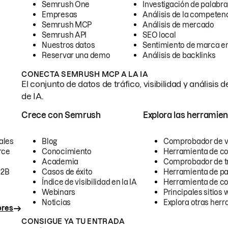
Semrush One
Investigación de palabra
Empresas
Análisis de la competen
Semrush MCP
Análisis de mercado
Semrush API
SEO local
Nuestros datos
Sentimiento de marca en
Reservar una demo
Análisis de backlinks
CONECTA SEMRUSH MCP A LA IA
El conjunto de datos de tráfico, visibilidad y anális
de IA.
Crece con Semrush
Explora las herramien
ales
Blog
Comprobador de vis
rce
Conocimiento
Herramienta de c
Academia
Comprobador de trá
B2B
Casos de éxito
Herramienta de pa
Índice de visibilidad en la IA
Herramienta de c
Webinars
Principales sitios 
Noticias
Explora otras herr
ores
CONSIGUE YA TU ENTRADA