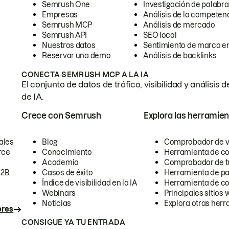
Semrush One
Investigación de palabra
Empresas
Análisis de la competen
Semrush MCP
Análisis de mercado
Semrush API
SEO local
Nuestros datos
Sentimiento de marca en
Reservar una demo
Análisis de backlinks
CONECTA SEMRUSH MCP A LA IA
El conjunto de datos de tráfico, visibilidad y anális
de IA.
Crece con Semrush
Explora las herramien
ales
Blog
Comprobador de vis
rce
Conocimiento
Herramienta de c
Academia
Comprobador de trá
B2B
Casos de éxito
Herramienta de pa
Índice de visibilidad en la IA
Herramienta de c
Webinars
Principales sitios 
Noticias
Explora otras herr
ores
CONSIGUE YA TU ENTRADA