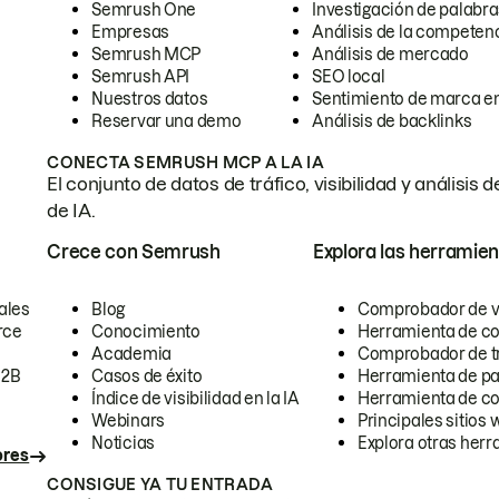
Semrush One
Investigación de palabra
Empresas
Análisis de la competen
Semrush MCP
Análisis de mercado
Semrush API
SEO local
Nuestros datos
Sentimiento de marca en
Reservar una demo
Análisis de backlinks
CONECTA SEMRUSH MCP A LA IA
El conjunto de datos de tráfico, visibilidad y anális
de IA.
Crece con Semrush
Explora las herramien
ales
Blog
Comprobador de vis
rce
Conocimiento
Herramienta de c
Academia
Comprobador de trá
B2B
Casos de éxito
Herramienta de pa
Índice de visibilidad en la IA
Herramienta de c
Webinars
Principales sitios 
Noticias
Explora otras herr
ores
CONSIGUE YA TU ENTRADA