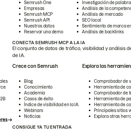
Semrush One
Investigación de palabra
Empresas
Análisis de la competen
Semrush MCP
Análisis de mercado
Semrush API
SEO local
Nuestros datos
Sentimiento de marca en
Reservar una demo
Análisis de backlinks
CONECTA SEMRUSH MCP A LA IA
El conjunto de datos de tráfico, visibilidad y anális
de IA.
Crece con Semrush
Explora las herramien
ales
Blog
Comprobador de vis
rce
Conocimiento
Herramienta de c
Academia
Comprobador de trá
B2B
Casos de éxito
Herramienta de pa
Índice de visibilidad en la IA
Herramienta de c
Webinars
Principales sitios 
Noticias
Explora otras herr
ores
CONSIGUE YA TU ENTRADA