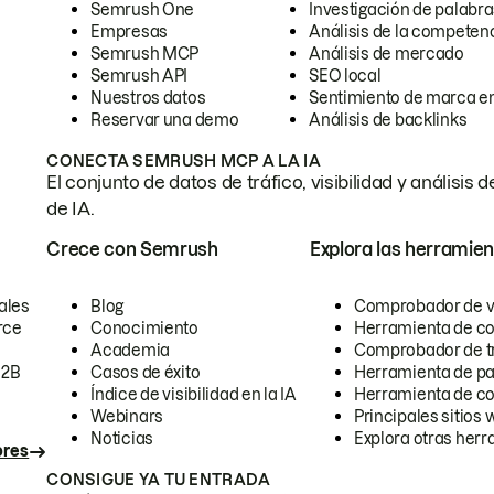
Semrush One
Investigación de palabra
Empresas
Análisis de la competen
Semrush MCP
Análisis de mercado
Semrush API
SEO local
Nuestros datos
Sentimiento de marca en
Reservar una demo
Análisis de backlinks
CONECTA SEMRUSH MCP A LA IA
El conjunto de datos de tráfico, visibilidad y anális
de IA.
Crece con Semrush
Explora las herramien
ales
Blog
Comprobador de vis
rce
Conocimiento
Herramienta de c
Academia
Comprobador de trá
B2B
Casos de éxito
Herramienta de pa
Índice de visibilidad en la IA
Herramienta de c
Webinars
Principales sitios 
Noticias
Explora otras herr
ores
CONSIGUE YA TU ENTRADA