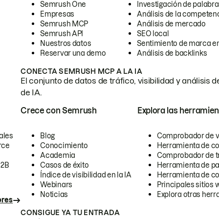
Semrush One
Investigación de palabra
Empresas
Análisis de la competen
Semrush MCP
Análisis de mercado
Semrush API
SEO local
Nuestros datos
Sentimiento de marca en
Reservar una demo
Análisis de backlinks
CONECTA SEMRUSH MCP A LA IA
El conjunto de datos de tráfico, visibilidad y anális
de IA.
Crece con Semrush
Explora las herramien
ales
Blog
Comprobador de vis
rce
Conocimiento
Herramienta de c
Academia
Comprobador de trá
B2B
Casos de éxito
Herramienta de pa
Índice de visibilidad en la IA
Herramienta de c
Webinars
Principales sitios 
Noticias
Explora otras herr
ores
CONSIGUE YA TU ENTRADA