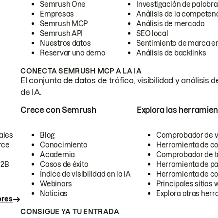
Semrush One
Investigación de palabra
Empresas
Análisis de la competen
Semrush MCP
Análisis de mercado
Semrush API
SEO local
Nuestros datos
Sentimiento de marca en
Reservar una demo
Análisis de backlinks
CONECTA SEMRUSH MCP A LA IA
El conjunto de datos de tráfico, visibilidad y anális
de IA.
Crece con Semrush
Explora las herramien
ales
Blog
Comprobador de vis
rce
Conocimiento
Herramienta de c
Academia
Comprobador de trá
B2B
Casos de éxito
Herramienta de pa
Índice de visibilidad en la IA
Herramienta de c
Webinars
Principales sitios 
Noticias
Explora otras herr
ores
CONSIGUE YA TU ENTRADA