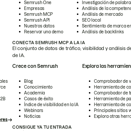
Semrush One
Investigación de palabra
Empresas
Análisis de la competen
Semrush MCP
Análisis de mercado
Semrush API
SEO local
Nuestros datos
Sentimiento de marca en
Reservar una demo
Análisis de backlinks
CONECTA SEMRUSH MCP A LA IA
El conjunto de datos de tráfico, visibilidad y anális
de IA.
Crece con Semrush
Explora las herramien
ales
Blog
Comprobador de vis
rce
Conocimiento
Herramienta de c
Academia
Comprobador de trá
B2B
Casos de éxito
Herramienta de pa
Índice de visibilidad en la IA
Herramienta de c
Webinars
Principales sitios 
Noticias
Explora otras herr
ores
CONSIGUE YA TU ENTRADA