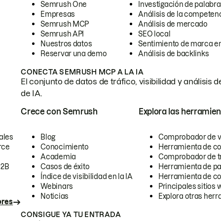
Semrush One
Investigación de palabra
Empresas
Análisis de la competen
Semrush MCP
Análisis de mercado
Semrush API
SEO local
Nuestros datos
Sentimiento de marca en
Reservar una demo
Análisis de backlinks
CONECTA SEMRUSH MCP A LA IA
El conjunto de datos de tráfico, visibilidad y anális
de IA.
Crece con Semrush
Explora las herramien
ales
Blog
Comprobador de vis
rce
Conocimiento
Herramienta de c
Academia
Comprobador de trá
B2B
Casos de éxito
Herramienta de pa
Índice de visibilidad en la IA
Herramienta de c
Webinars
Principales sitios 
Noticias
Explora otras herr
ores
CONSIGUE YA TU ENTRADA