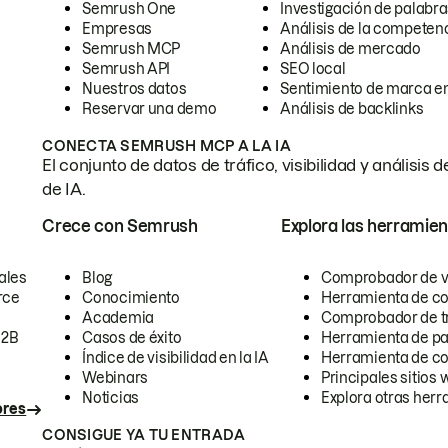
Semrush One
Investigación de palabra
Empresas
Análisis de la competen
Semrush MCP
Análisis de mercado
Semrush API
SEO local
Nuestros datos
Sentimiento de marca en
Reservar una demo
Análisis de backlinks
CONECTA SEMRUSH MCP A LA IA
El conjunto de datos de tráfico, visibilidad y anális
de IA.
Crece con Semrush
Explora las herramien
ales
Blog
Comprobador de vis
rce
Conocimiento
Herramienta de c
Academia
Comprobador de trá
B2B
Casos de éxito
Herramienta de pa
Índice de visibilidad en la IA
Herramienta de c
Webinars
Principales sitios 
Noticias
Explora otras herr
ores
CONSIGUE YA TU ENTRADA