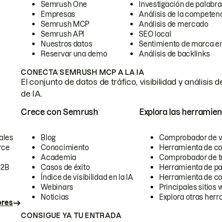
Semrush One
Investigación de palabra
Empresas
Análisis de la competen
Semrush MCP
Análisis de mercado
Semrush API
SEO local
Nuestros datos
Sentimiento de marca en
Reservar una demo
Análisis de backlinks
CONECTA SEMRUSH MCP A LA IA
El conjunto de datos de tráfico, visibilidad y anális
de IA.
Crece con Semrush
Explora las herramien
ales
Blog
Comprobador de vis
rce
Conocimiento
Herramienta de c
Academia
Comprobador de trá
B2B
Casos de éxito
Herramienta de pa
Índice de visibilidad en la IA
Herramienta de c
Webinars
Principales sitios 
Noticias
Explora otras herr
ores
CONSIGUE YA TU ENTRADA