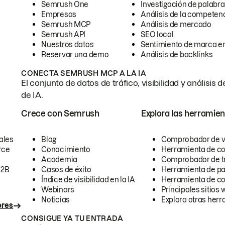
Semrush One
Investigación de palabra
Empresas
Análisis de la competen
Semrush MCP
Análisis de mercado
Semrush API
SEO local
Nuestros datos
Sentimiento de marca en
Reservar una demo
Análisis de backlinks
CONECTA SEMRUSH MCP A LA IA
El conjunto de datos de tráfico, visibilidad y anális
de IA.
Crece con Semrush
Explora las herramien
ales
Blog
Comprobador de vis
rce
Conocimiento
Herramienta de c
Academia
Comprobador de trá
B2B
Casos de éxito
Herramienta de pa
Índice de visibilidad en la IA
Herramienta de c
Webinars
Principales sitios 
Noticias
Explora otras herr
ores
CONSIGUE YA TU ENTRADA