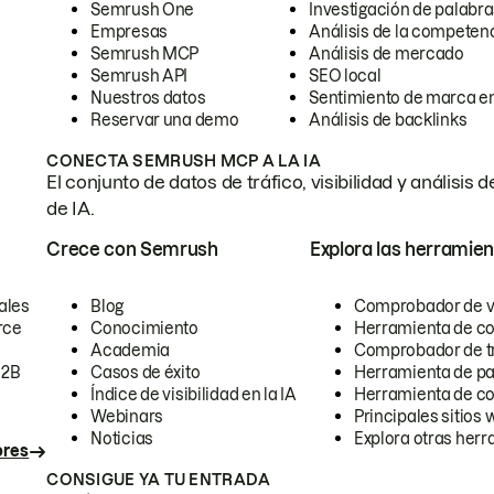
Semrush One
Investigación de palabra
Empresas
Análisis de la competen
Semrush MCP
Análisis de mercado
Semrush API
SEO local
Nuestros datos
Sentimiento de marca en
Reservar una demo
Análisis de backlinks
CONECTA SEMRUSH MCP A LA IA
El conjunto de datos de tráfico, visibilidad y anális
de IA.
Crece con Semrush
Explora las herramien
ales
Blog
Comprobador de vis
rce
Conocimiento
Herramienta de c
Academia
Comprobador de trá
B2B
Casos de éxito
Herramienta de pa
Índice de visibilidad en la IA
Herramienta de c
Webinars
Principales sitios 
Noticias
Explora otras herr
ores
CONSIGUE YA TU ENTRADA