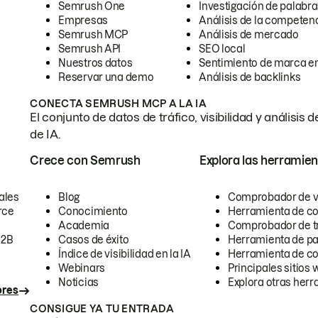
Semrush One
Investigación de palabra
Empresas
Análisis de la competen
Semrush MCP
Análisis de mercado
Semrush API
SEO local
Nuestros datos
Sentimiento de marca en
Reservar una demo
Análisis de backlinks
CONECTA SEMRUSH MCP A LA IA
El conjunto de datos de tráfico, visibilidad y anális
de IA.
Crece con Semrush
Explora las herramien
ales
Blog
Comprobador de vis
rce
Conocimiento
Herramienta de c
Academia
Comprobador de trá
B2B
Casos de éxito
Herramienta de pa
Índice de visibilidad en la IA
Herramienta de c
Webinars
Principales sitios 
Noticias
Explora otras herr
ores
CONSIGUE YA TU ENTRADA